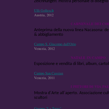
Zeichnungen: mostra personale di disegno 
Ulli Gollesch
Austria, 2012
CARNEVALE DEI CO
Anteprima della nuova linea Nacasona: de
& abbigliamento
Campo S. Giacomo dall'Orio
Venezia, 2012
NATALE IN CAMPO
Esposizione e vendita di libri, album, cartol
Campo San Cassian
Venezia, 2011
I PITTORI DI VIA P
Mostra d´Arte all´aperto. Associazione cultu
scultori
Gruppo "La Torre"