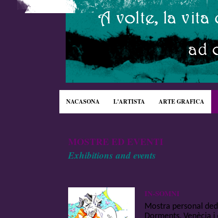
NACASONA
L'ARTISTA
ARTE GRAFICA
MOSTRE ED EVENTI
Exhibitions
and events
IN-SOMNI
Mostra personal dedi
Dorments, Venècia i 