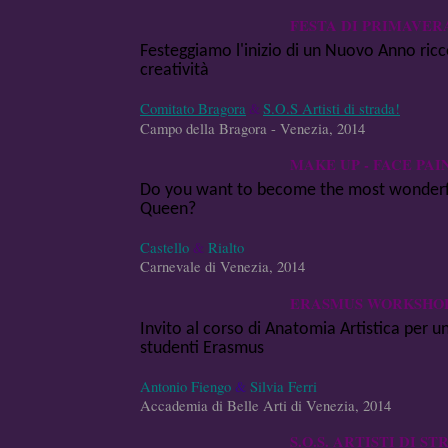
FESTA DI PRIMAVER
Festeggiamo l'inizio di un Nuovo Anno ricco
creatività
Comitato Bragora
&
S.O.S Artisti di strada!
Campo della Bragora - Venezia, 2014
MAKE UP - FACE PAI
Do you want to become the most wonderf
Queen?
Castello
&
Rialto
Carnevale di Venezia, 2014
ERASMUS WORKSHO
Invito al corso di Anatomia Artistica per un
studenti Erasmus
Antonio Fiengo
&
Silvia Ferri
Accademia di Belle Arti di Venezia, 2014
S.O.S. ARTISTI DI ST