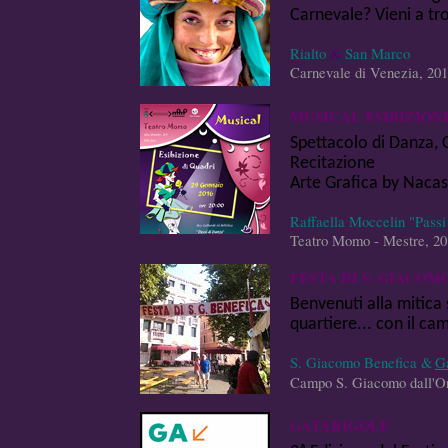
Carnevale? Vieni a tr
Rialto
&
San Marco
Carnevale di Venezia, 20
MUSICAL ESIBIZION
Spettacolo di Danza, 
Recitazione
Arte Grafica by Naca
Raffaella Moccelin "Passi
Teatro Momo - Mestre, 20
FESTA DI S. GIACOM
Benvenuti alla mitica 
quartiere... con il ca
S. Giacomo Benefica &
Ga
Campo S. Giacomo dall'Or
GATARIGOLE