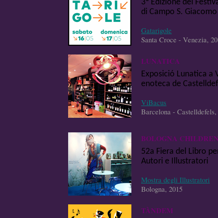
3ª Edizione del Festiv
di Campo S. Giacomo
Gatarigole
Santa Croce - Venezia, 2
LUNATICA
Exposició Lunatica a 
enoteca de Castelldef
ViBacus
Barcelona - Castelldefels,
BOLOGNA CHILDREN'
52a Fiera del Libro p
Autori e Illustratori
Mostra degli Illustratori
Bologna, 2015
TÀNDEM