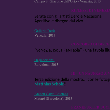
Campo S. Giacomo dall'Orio - Venezia, 2013
RIFLESSI DI VENEZI
Serata con gli artisti Derò e Nacasona
Aperitivo e disegno dal vivo!
Galleria Derò
Venezia, 2013
CONCORSO DI DISEG
"VeNeZia, ISoLa FaNTaSia" - una favola ill
Orgiadeisensi
Barcelona, 2013
III - UN NÀUFRAG A
Terza edizione della mostra... con le fotogr
Matthias Scholz
!!
Ateneu Caixa Laietana
Mataró (Barcelona), 2013
FRANKFURTER BUC