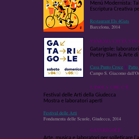
Menú Modernista: Talle
Escriptura Creativa p
Restaurant Els 4Gats
Barcelona, 2014
VENEZIA CITTÀ VIV
Gatarigole: laborator
Poetry Slam & Arte di
Casa Punto Croce
&
Patto
Campo S. Giacomo dall'Or
L'ISOLA CHE C'È
Festival delle Arti della Giudecca
Mostra e laboratori aperti
Festival delle Arti
Fondamenta delle Scuole, Giudecca, 2014
GATARIGOLE
Arte, musica e laboratori per solleticare l'