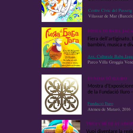
Centre Civic del Passeig
Vilassar de Mar (Barcel
FIERA DI BABA JAG
Fiera dell'artiginato,
bambini, musica e di
Ass. Culturale Baba Jaga
Parco Villa Groggia Vene
FUNDACIÓ ILURO
Mostra d'Exposicions
de la Fundació Iluro
Fundació Iluro
Ateneu de Mataró, 2016
TRUCCHI DI ALADD
Vuoi diventare la regin