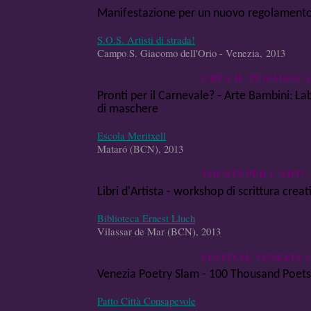
Manifestazione per un nuovo regolamento 
S.O.S. Artisti di strada!
Campo S. Giacomo dell'Orio - Venezia, 2013
CREA IL TUO MASC
Pronti per il Carnevale? - Arte Bambini:
Lab
di maschere
Escola Meritxell
Mataró (BCN), 2013
TOCATS PER L'ART!
Libri d'Artista - workshop di scrittura creat
Biblioteca Ernest Lluch
Vilassar de Mar (BCN), 2013
FESTIVAL VENEZIA 
Venezia Poetry Slam -
100 Thousand Poets
Patto Città Consapevole